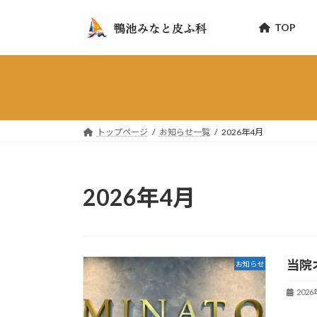
コ
ナ
ン
ビ
TOP
テ
ゲ
ン
ー
ツ
シ
へ
ョ
ス
ン
キ
に
トップページ
お知らせ一覧
2026年4月
ッ
移
プ
動
2026年4月
当院
お知らせ
202