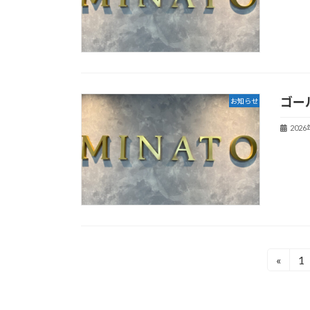
ゴー
お知らせ
202
投
«
1
固
定
稿
ペ