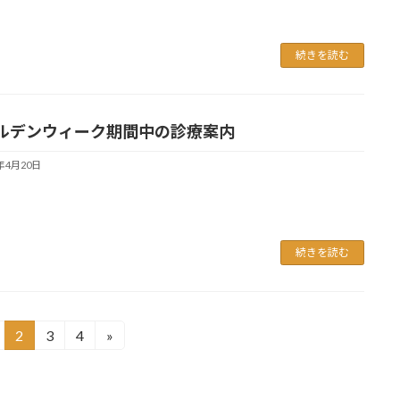
続きを読む
ルデンウィーク期間中の診療案内
6年4月20日
続きを読む
2
3
4
»
固
固
固
定
定
定
ペ
ペ
ペ