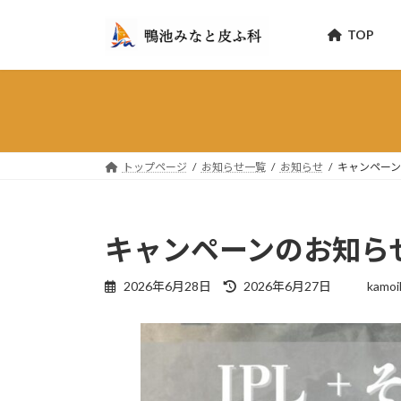
コ
ナ
ン
ビ
TOP
テ
ゲ
ン
ー
ツ
シ
へ
ョ
ス
ン
キ
に
トップページ
お知らせ一覧
お知らせ
キャンペー
ッ
移
プ
動
キャンペーンのお知ら
最
2026年6月28日
2026年6月27日
kamoi
終
更
新
日
時
: