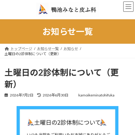
コ
ナ
ン
ビ
テ
ゲ
ン
ー
ツ
シ
お知らせ一覧
へ
ョ
ス
ン
キ
に
トップページ
お知らせ一覧
お知らせ
ッ
移
土曜日の2診体制について（更新）
プ
動
土曜日の2診体制について（更
新）
最
2026年7月2日
2026年6月30日
kamoikeminatohifuka
終
更
新
日
時
: