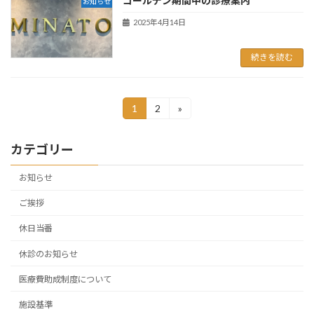
ゴールデン期間中の診療案内
お知らせ
2025年4月14日
続きを読む
投
1
2
»
固
固
定
定
稿
ペ
ペ
カテゴリー
ー
ー
の
ジ
ジ
ペ
お知らせ
ー
ご挨拶
ジ
休日当番
送
休診のお知らせ
り
医療費助成制度について
施設基準