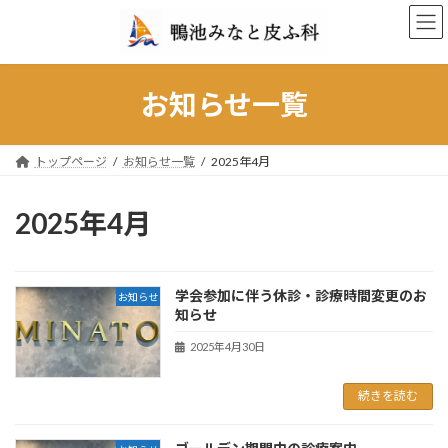
コ
ナ
ン
ビ
テ
ゲ
ン
ー
ツ
シ
お知らせ一覧
へ
ョ
ス
ン
キ
に
トップページ
お知らせ一覧
2025年4月
ッ
移
プ
動
2025年4月
学会参加に伴う休診・診療時間変更のお
お知らせ
知らせ
2025年4月30日
続きを読む