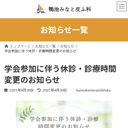
コ
ナ
ン
ビ
テ
ゲ
ン
ー
ツ
シ
お知らせ一覧
へ
ョ
ス
ン
キ
に
トップページ
お知らせ一覧
お知らせ
ッ
移
学会参加に伴う休診・診療時間変更のお知らせ
プ
動
学会参加に伴う休診・診療時間
変更のお知らせ
最
2025年4月30日
2025年4月30日
kamoikeminatohifuka
終
更
新
日
時
: