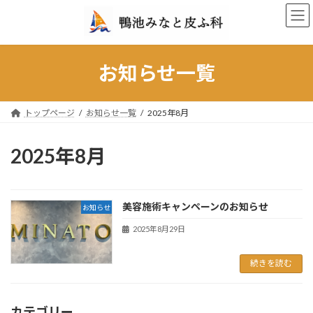
コ
ナ
ン
ビ
テ
ゲ
ン
ー
ツ
シ
お知らせ一覧
へ
ョ
ス
ン
キ
に
トップページ
お知らせ一覧
2025年8月
ッ
移
プ
動
2025年8月
美容施術キャンペーンのお知らせ
お知らせ
2025年8月29日
続きを読む
カテゴリー