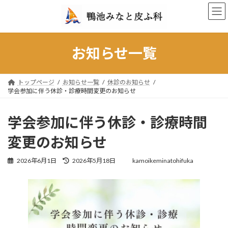
コ
ナ
ン
ビ
テ
ゲ
ン
ー
ツ
シ
お知らせ一覧
へ
ョ
ス
ン
キ
に
トップページ
お知らせ一覧
休診のお知らせ
ッ
移
学会参加に伴う休診・診療時間変更のお知らせ
プ
動
学会参加に伴う休診・診療時間
変更のお知らせ
最
2026年6月1日
2026年5月18日
kamoikeminatohifuka
終
更
新
日
時
: