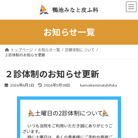
コ
ナ
ン
ビ
テ
ゲ
ン
ー
ツ
シ
お知らせ一覧
へ
ョ
ス
ン
キ
に
トップページ
お知らせ一覧
診療体制について
ッ
移
２診体制のお知らせ更新
プ
動
２診体制のお知らせ更新
最
2026年6月1日
2026年5月18日
kamoikeminatohifuka
終
更
新
日
時
: