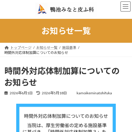
コ
ナ
ン
ビ
テ
ゲ
ン
ー
ツ
シ
お知らせ一覧
へ
ョ
ス
ン
キ
に
トップページ
お知らせ一覧
施設基準
ッ
移
時間外対応体制加算についてのお知らせ
プ
動
時間外対応体制加算についての
お知らせ
最
2026年6月1日
2026年5月18日
kamoikeminatohifuka
終
更
新
日
時
: