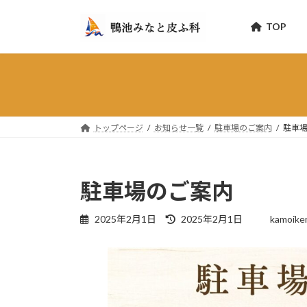
コ
ナ
ン
ビ
TOP
テ
ゲ
ン
ー
ツ
シ
へ
ョ
ス
ン
キ
に
トップページ
お知らせ一覧
駐車場のご案内
駐車
ッ
移
プ
動
駐車場のご案内
最
2025年2月1日
2025年2月1日
kamoike
終
更
新
日
時
: