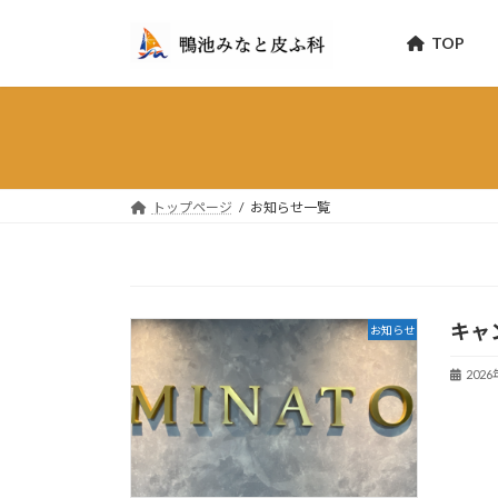
コ
ナ
ン
ビ
TOP
テ
ゲ
ン
ー
ツ
シ
へ
ョ
ス
ン
キ
に
トップページ
お知らせ一覧
ッ
移
プ
動
キャ
お知らせ
202