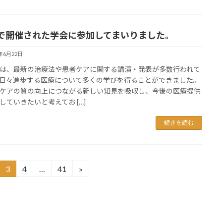
で開催された学会に参加してまいりました。
6年6月22日
は、最新の治療法や患者ケアに関する講演・発表が多数行われて
日々進歩する医療について多くの学びを得ることができました。
ケアの質の向上につながる新しい知見を吸収し、今後の医療提供
していきたいと考えてお […]
続きを読む
3
4
…
41
»
固
固
固
定
定
定
ペ
ペ
ペ
ー
ー
ー
ジ
ジ
ジ