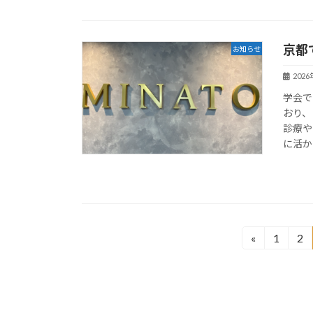
京都
お知らせ
202
学会で
おり、
診療や
に活か
投
«
1
2
固
固
定
定
稿
ペ
ペ
の
ー
ー
ジ
ジ