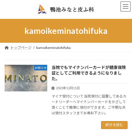
コ
ナ
ン
ビ
テ
ゲ
ン
ー
ツ
シ
kamoikeminatohifuka
へ
ョ
ス
ン
キ
に
トップページ
kamoikeminatohifuka
ッ
移
プ
動
当院でもマイナンバーカードが健康保険
お知らせ
証としてご利用できるようになりまし
た。
2023年12月11日
マイナ受付について 当院受付に設置してあるカ
ードリーダーへマイナンバーカードをかざして
頂くことで簡単に受付ができます。ご不明な点
は受付スタッフまでお尋ね下さい。
続きを読む