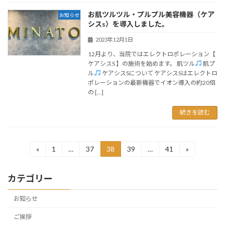
お肌ツルツル・プルプル美容機器（ケア
お知らせ
シスs）を導入しました。
2023年12月1日
12月より、当院ではエレクトロポレーション【
ケアシスS 】の施術を始めます。 肌ツル
肌プ
ル
ケアシスSについて ケアシスSはエレクトロ
ポレーションの最新機器でイオン導入の約20倍
の […]
続きを読む
投
«
1
…
37
38
39
…
41
»
固
固
固
固
固
定
定
定
定
定
稿
ペ
ペ
ペ
ペ
ペ
カテゴリー
ー
ー
ー
ー
ー
の
ジ
ジ
ジ
ジ
ジ
ペ
お知らせ
ー
ご挨拶