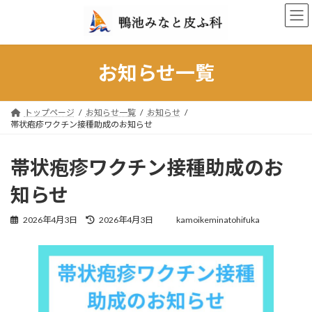
コ
ナ
ン
ビ
テ
ゲ
ン
ー
ツ
シ
お知らせ一覧
へ
ョ
ス
ン
キ
に
トップページ
お知らせ一覧
お知らせ
ッ
移
帯状疱疹ワクチン接種助成のお知らせ
プ
動
帯状疱疹ワクチン接種助成のお
知らせ
最
2026年4月3日
2026年4月3日
kamoikeminatohifuka
終
更
新
日
時
: