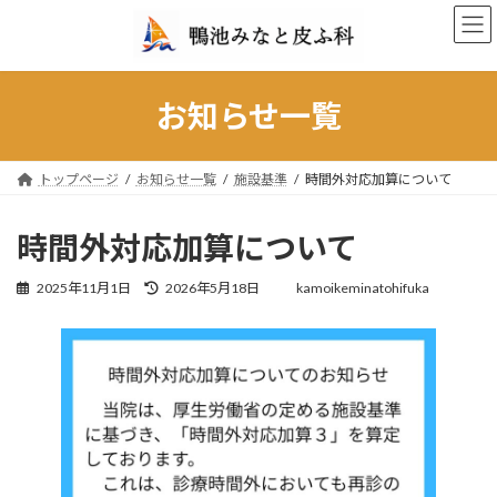
コ
ナ
ン
ビ
テ
ゲ
ン
ー
ツ
シ
お知らせ一覧
へ
ョ
ス
ン
キ
に
トップページ
お知らせ一覧
施設基準
時間外対応加算について
ッ
移
プ
動
時間外対応加算について
最
2025年11月1日
2026年5月18日
kamoikeminatohifuka
終
更
新
日
時
: