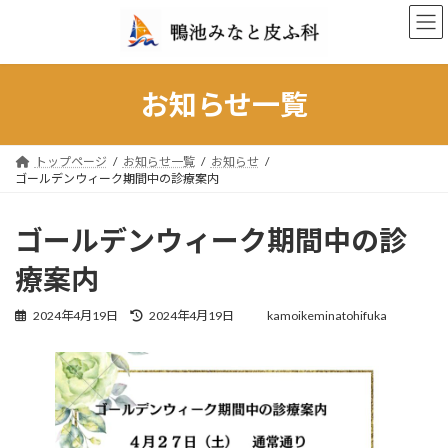
コ
ナ
ン
ビ
テ
ゲ
ン
ー
ツ
シ
お知らせ一覧
へ
ョ
ス
ン
キ
に
トップページ
お知らせ一覧
お知らせ
ッ
移
ゴールデンウィーク期間中の診療案内
プ
動
ゴールデンウィーク期間中の診
療案内
最
2024年4月19日
2024年4月19日
kamoikeminatohifuka
終
更
新
日
時
: